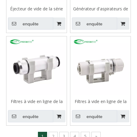
Éjecteur de vide de la série
Générateur d'aspirateurs de
ZH, portage du corps
la série ACV
enquête
enquête
Filtres à vide en ligne de la
Filtres à vide en ligne de la
série VFD
série ZFC
enquête
enquête
1
2
3
4
5
»