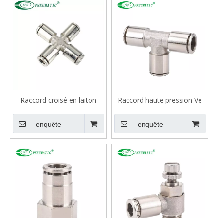
Raccord croisé en laiton
Raccord haute pression Ve
VMPZA
Series, laiton, type T, 870 psi
enquête
enquête