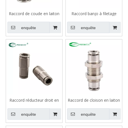
Raccord de coude en laiton
Raccord banjo à filetage
VMPV
mâle en laiton VMPH-G avec
joint torique
enquête
enquête
Raccord réducteur droit en
Raccord de cloison en laiton
laiton VMPG
VMPM
enquête
enquête