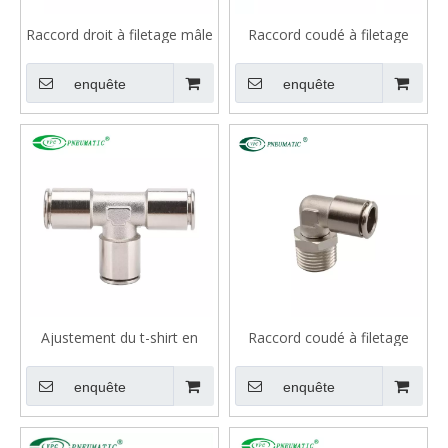
Raccord droit à filetage mâle
Raccord coudé à filetage
en laiton VMPC
mâle en laiton VMPL-G avec
joint torique
enquête
enquête
Ajustement du t-shirt en
Raccord coudé à filetage
laiton VMPE
mâle en laiton VMPL
enquête
enquête