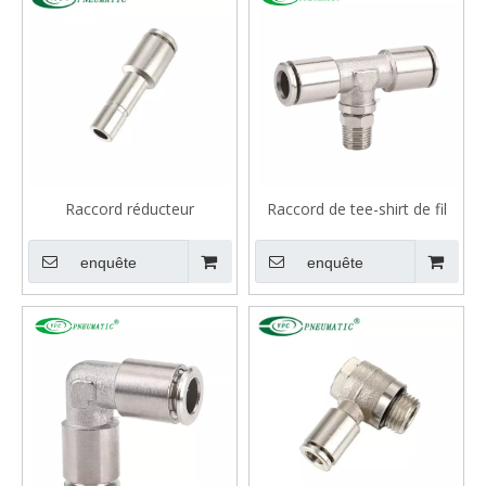
Raccord réducteur
Raccord de tee-shirt de fil
enfichable en laiton VMPGJ
masculin en laiton VMPB
enquête
enquête