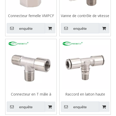
Connecteur femelle VMPCF
Vanne de contrôle de vitesse
en laiton Pneumatique
en laiton VMSC
enquête
enquête
Connecteur en T mâle à
Raccord en laiton haute
femelle en laiton VMMF
pression série VB, type T,
filetage mâle, 870 Psi
enquête
enquête