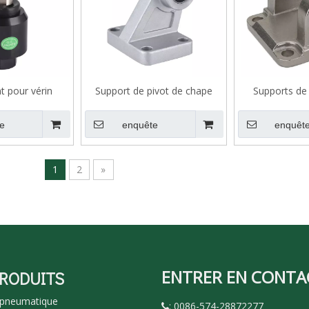
nt pour vérin
Support de pivot de chape
Supports de 
atique
pour accessoire de cylindre
DNC/SI série CR
e
enquête
enquêt
1
2
»
ENTRER EN CONTA
PRODUITS
 pneumatique
: 0086-574-28872277
