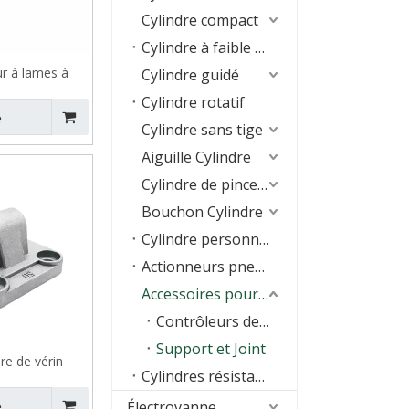
Cylindre compact
Cylindre à faible frottement
r à lames à
Cylindre guidé
matique série
Cylindre rotatif
1-G
e
Cylindre sans tige
Aiguille Cylindre
Cylindre de pince à air
Bouchon Cylindre
Cylindre personnalisé spécial
Actionneurs pneumatiques
Accessoires pour vérins
Contrôleurs de vitesse
Support et Joint
re de vérin
Cylindres résistants aux basses températures
 chape simple
A
Électrovanne
e