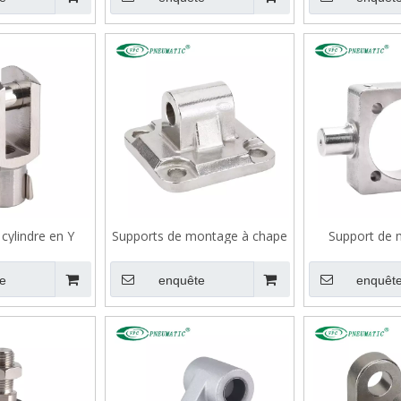
cylindre en Y
Supports de montage à chape
Support de 
simple mâle arrière CA en
tourillon cen
acier inoxydable pour cylindre
inoxydable TC 
e
enquête
enquêt
pneumatique
pneumat