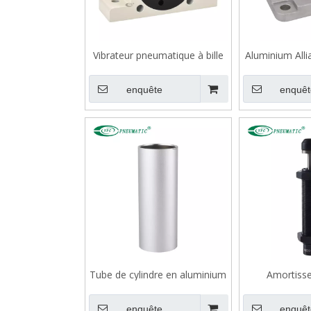
Vibrateur pneumatique à bille
Aluminium Alli
série K
avec joint à 
cylindre pn
enquête
enquêt
Tube de cylindre en aluminium
Amortisse
compensati
enquête
enquêt