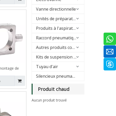
Vanne directionnelle
Unités de préparation d'air (FRL)
Produits à l'aspirateur
Raccord pneumatique
Autres produits connexes
Kits de suspension pneumatique
Tuyau d'air
montage de
tral en acier
Silencieux pneumatique
pour cylindre
e
ique SI
Produit chaud
Aucun produit trouvé