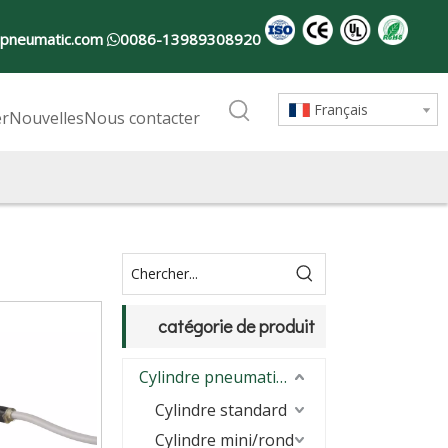
-pneumatic.com
0086-13989308920

Français
er
Nouvelles
Nous contacter
catégorie de produit
Cylindre pneumatique
Cylindre standard
Cylindre mini/rond