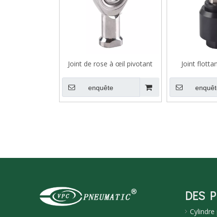
Joint de rose à œil pivotant
Joint flotta
316L pour vérin pneumatique
pneum
enquête
enquêt
DES 
Cylindre