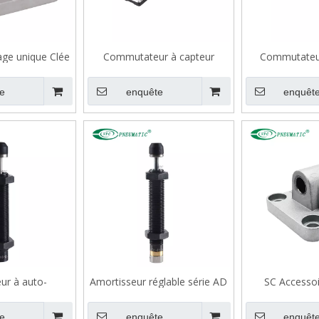
age unique Clée
Commutateur à capteur
Commutateu
billes pour le
magnétique pneumatique
cylindre pneu
eumatique Si
série CS1-U
CS
e
enquête
enquêt
ur à auto-
Amortisseur réglable série AD
SC Accessoi
on série AC
pneumatique à
C
e
enquête
enquêt