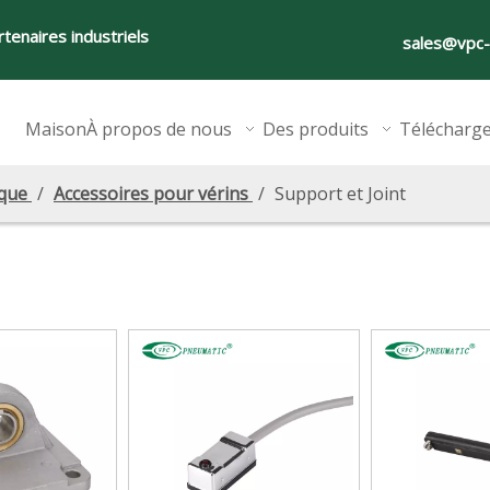
tenaires industriels
sales@vpc
Maison
À propos de nous
Des produits
Télécharg
ique
/
Accessoires pour vérins
/
Support et Joint