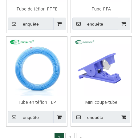
Tube de téflon PTFE
Tube PFA
enquête
enquête
Tube en téflon FEP
Mini coupe-tube
pneumatique en plastique,
Portable, PU, ​​PE, PVC, PA,
enquête
enquête
tuyau en Nylon, 3-16mm
1
2
»