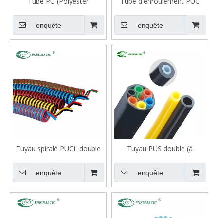
Tube PU (Polyester
Tube d'enroulement PUC
Polyuréthane)
(Polyester Polyuréthane)
enquête
enquête
Tuyau spiralé PUCL double
Tuyau PUS double (à
(à plusieurs rangées)
plusieurs rangées), tuyau
groupé
enquête
enquête