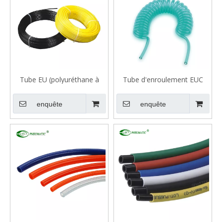
Tube EU (polyuréthane à
Tube d'enroulement EUC
base d'éther, qualité
(éther)
alimentaire, qualité
enquête
enquête
médicale)