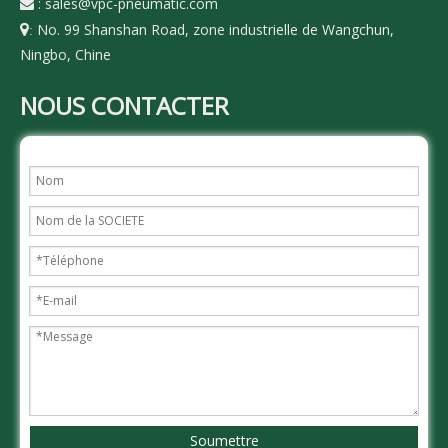
:
sales@vpc-pneumatic.com

No. 99 Shanshan Road, zone industrielle de Wangchun,

:
Ningbo, Chine
NOUS CONTACTER
Soumettre