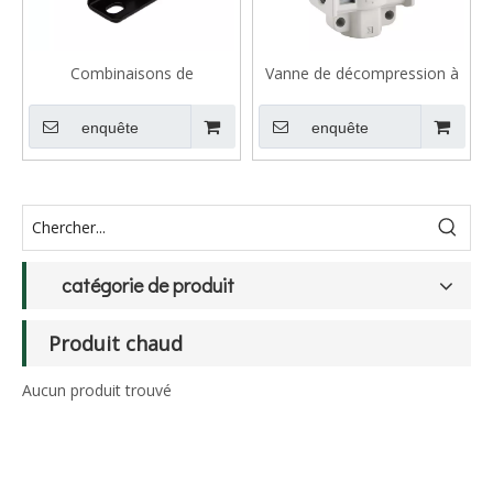
Combinaisons de
Vanne de décompression à
régulateurs de pression de la
3 ports série VHS avec trous
série ORB
de verrouillage
enquête
enquête
catégorie de produit
Produit chaud
Aucun produit trouvé