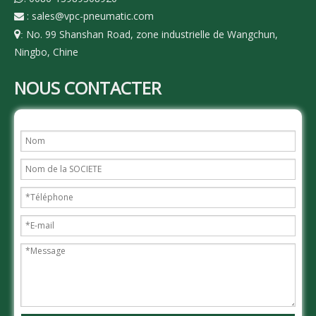
:
sales@vpc-pneumatic.com

No. 99 Shanshan Road, zone industrielle de Wangchun,

:
Ningbo, Chine
NOUS CONTACTER