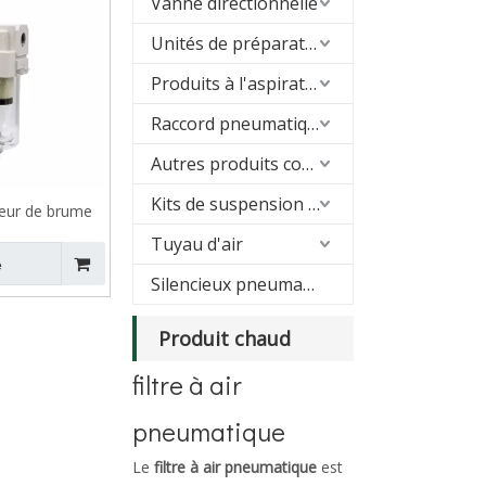
Vanne directionnelle
Unités de préparation d'air (FRL)
Produits à l'aspirateur
Raccord pneumatique
Autres produits connexes
Kits de suspension pneumatique
eur de brume
 AFD
Tuyau d'air
e
Silencieux pneumatique
Produit chaud
filtre à air
pneumatique
Le
filtre à air pneumatique
est