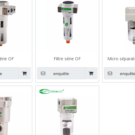
série OF
Filtre série OF
Micro séparat
série
e
enquête
enquêt