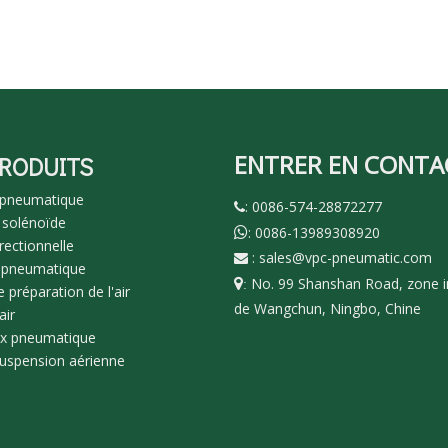
ENTRER EN CONTA
PRODUITS
 pneumatique
: 0086-574-28872277

 solénoïde
: 0086-13989308920

rectionnelle
:
sales@vpc-pneumatic.com

 pneumatique
No. 99 Shanshan Road, zone in

:
 préparation de l'air
de Wangchun, Ningbo, Chine
air
ux pneumatique
suspension aérienne