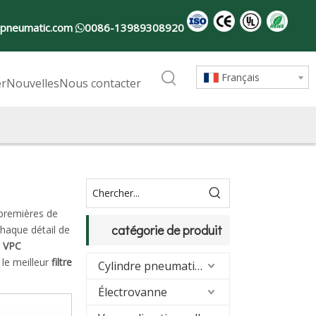
-pneumatic.com
0086-13989308920

Français
er
Nouvelles
Nous contacter
 premières de
catégorie de produit
haque détail de
 VPC
 le meilleur
filtre
Cylindre pneumatique
Électrovanne