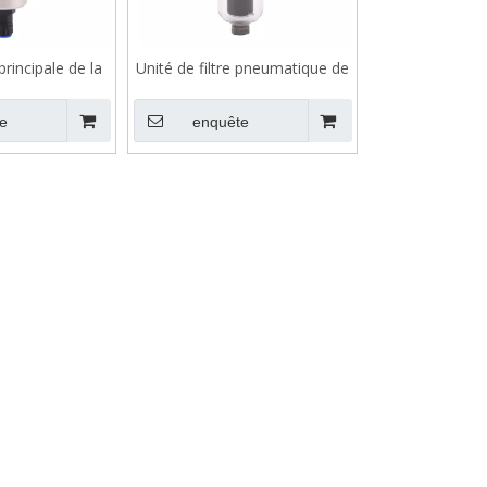
 principale de la
Unité de filtre pneumatique de
e AFF
la série AF
e
enquête