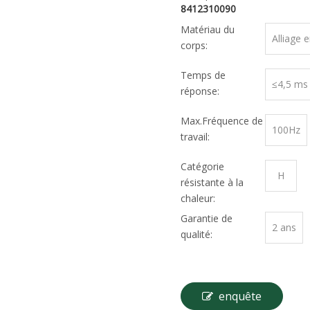
8412310090
Matériau du
Alliage 
corps:
Temps de
≤4,5 ms
réponse:
Max.Fréquence de
100Hz
travail:
Catégorie
H
résistante à la
chaleur:
Garantie de
2 ans
qualité:
enquête