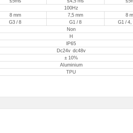
≤5ms
≤4,5 ms
≤5
100Hz
8 mm
7,5 mm
8 
G3 / 8
G1 / 8
G1 / 4,
Non
H
IP65
Dc24v dc48v
± 10%
Aluminium
TPU