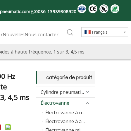
-pneumatic.com
0086-13989308920

Français
er
Nouvelles
Nous contacter
ïdes à haute fréquence, 1 sur 3, 4,5 ms
00 Hz
catégorie de produit
te
Cylindre pneumatique
3, 4,5 ms
Électrovanne
Électrovanne à usage général
Électrovanne à action directe
Électrovanne miniature