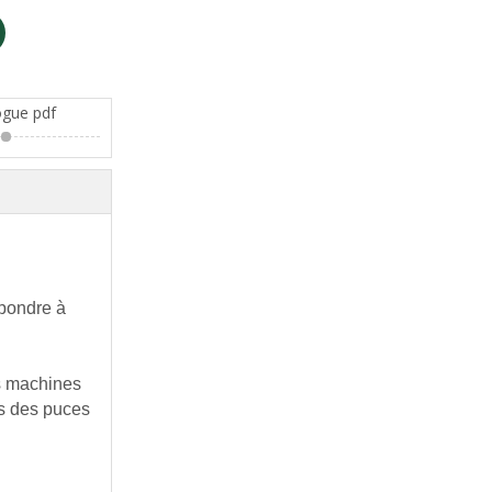
ogue pdf
épondre à
es machines
es des puces