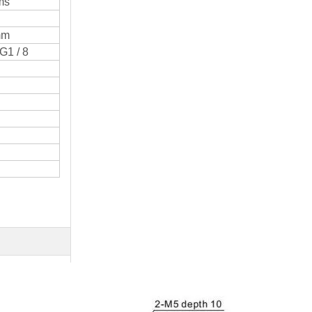
ms
mm
 G1 / 8