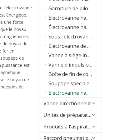
de l'électrovanne
Garniture de pilote à pilotage
est énergique,
Électrovanne haute pression
re une force
Électrovanne haute température
 que le noyau
Sous l'électrovanne de l'eau
au magnétisme,
ue du noyau de
Électrovanne de machine RO
e fer en
Vanne à siège incliné
 soupape de
Vanne d'impulsion de dépoussiéreur
a puissance est
magnétique
Boîte de fin de course
sse le noyau de
Soupape spéciale
andestins de
Électrovanne haute fréquence
Vanne directionnelle
Unités de préparation d'air (FRL)
Produits à l'aspirateur
Raccord pneumatique