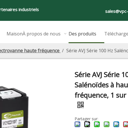
tenaires industriels
sales@vpc
Maison
À propos de nous
Des produits
Télécharg
ectrovanne haute fréquence
/
Série AVJ Série 100 Hz Saléno
Série AVJ Série 1
Salénoïdes à hau
fréquence, 1 sur 
Partager sur: