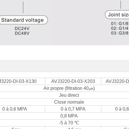
J3220-DI-03-X130
AVJ3220-DI-03-X203
AVJ3220-D
Air propre (filtration 40㎛)
Jeu direct
Close normale
0 à 0,6 MPA
0 à 0,7 MPA
0 à 0,
0,8 MPA
-5 à 70 ℃