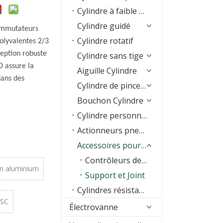
Cylindre à faible frottement
Cylindre guidé
commutateurs
Cylindre rotatif
polyvalentes 2/3
eption robuste
Cylindre sans tige
D assure la
Aiguille Cylindre
dans des
Cylindre de pince à air
Bouchon Cylindre
Cylindre personnalisé spécial
Actionneurs pneumatiques
Accessoires pour vérins
Contrôleurs de vitesse
en aluminium
Support et Joint
Cylindres résistants aux basses températures
 SC
Électrovanne