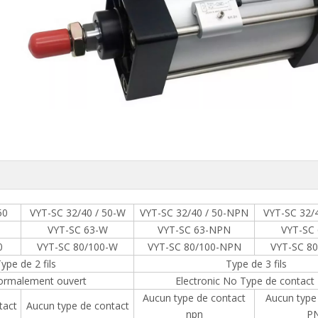
50
VYT-SC 32/40 / 50-W
VYT-SC 32/40 / 50-NPN
VYT-SC 32/
VYT-SC 63-W
VYT-SC 63-NPN
VYT-SC
0
VYT-SC 80/100-W
VYT-SC 80/100-NPN
VYT-SC 8
ype de 2 fils
Type de 3 fils
ormalement ouvert
Electronic No Type de contact
Aucun type de contact
Aucun type
tact
Aucun type de contact
npn
P