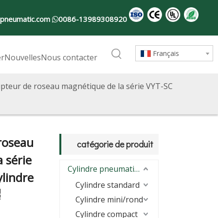
-pneumatic.com
0086-13989308920

Français
er
Nouvelles
Nous contacter
upteur de roseau magnétique de la série VYT-SC
roseau
catégorie de produit
 série
Cylindre pneumatique
ylindre
Cylindre standard
Cylindre mini/rond
Cylindre compact