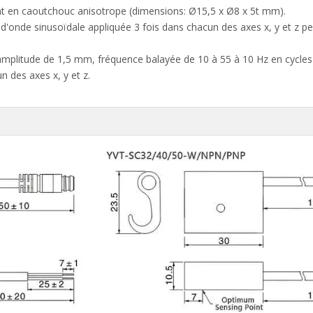
mant en caoutchouc anisotrope (dimensions: Ø15,5 x Ø8 x 5t mm).
n d'onde sinusoïdale appliquée 3 fois dans chacun des axes x, y et z 
e amplitude de 1,5 mm, fréquence balayée de 10 à 55 à 10 Hz en cycles
un des axes x, y et z.