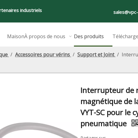
tenaires industriels
sales@vpc
Maison
À propos de nous
Des produits
Télécharg
ique
/
Accessoires pour vérins
/
Support et Joint
/
Interr
Interrupteur de 
magnétique de la
VYT-SC pour le c
pneumatique
Partager sur: