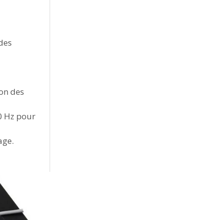
 des
ion des
0 Hz pour
age.