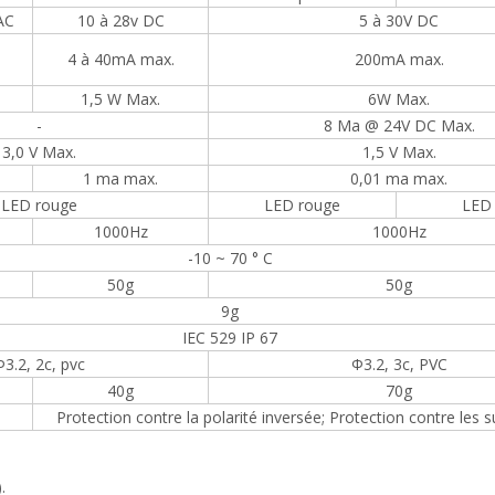
AC
10 à 28v DC
5 à 30V DC
4 à 40mA max.
200mA max.
1,5 W Max.
6W Max.
-
8 Ma @ 24V DC Max.
3,0 V Max.
1,5 V Max.
1 ma max.
0,01 ma max.
LED rouge
LED rouge
LED 
1000Hz
1000Hz
-10 ~ 70 ° C
50g
50g
9g
IEC 529 IP 67
Φ3.2, 2c, pvc
Φ3.2, 3c, PVC
40g
70g
Protection contre la polarité inversée; Protection contre les 
 I).