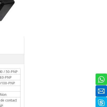
40 / 50-PNP
 63-PNP
0/100-PNP
 Non
 de contact
NP