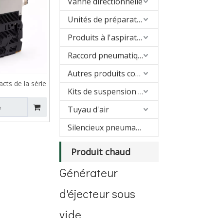
Vanne directionnelle
Unités de préparation d'air (FRL)
Produits à l'aspirateur
Raccord pneumatique
Autres produits connexes
cts de la série
Kits de suspension pneumatique
FD
e
Tuyau d'air
Silencieux pneumatique
Produit chaud
Générateur
d'éjecteur sous
vide