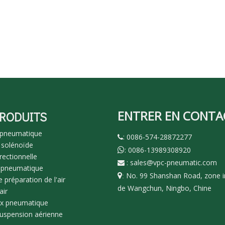
ENTRER EN CONTA
PRODUITS
 pneumatique
: 0086-574-28872277

 solénoïde
: 0086-13989308920

rectionnelle
:
sales@vpc-pneumatic.com

 pneumatique
No. 99 Shanshan Road, zone in

:
 préparation de l'air
de Wangchun, Ningbo, Chine
air
ux pneumatique
suspension aérienne