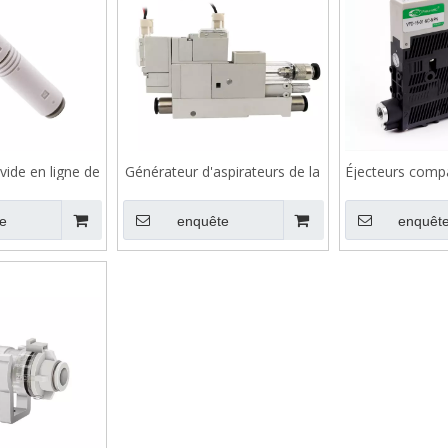
vide en ligne de
Générateur d'aspirateurs de la
Éjecteurs compa
rie ZU
série VXH
V
e
enquête
enquêt