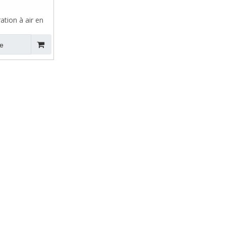
ration à air en
a série ZFC
e