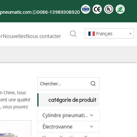
-pneumatic.com
0086-13989308920

Français
er
Nouvelles
Nous contacter
n Chine, tous
catégorie de produit
sent une qualité
s, vous pouvez
Cylindre pneumatique
Électrovanne