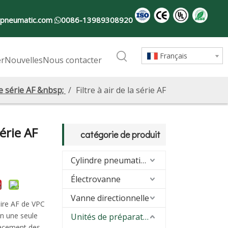
-pneumatic.com
0086-13989308920

Français
er
Nouvelles
Nous contacter
re série AF &nbsp;
/
Filtre à air de la série AF
série AF
catégorie de produit
Cylindre pneumatique
Électrovanne
Vanne directionnelle
laire AF de VPC
en une seule
Unités de préparation d'air (FRL)
placement des