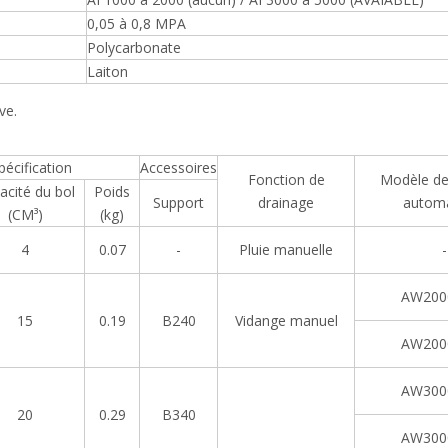
0,05 à 0,8 MPA
Polycarbonate
Laiton
ve.
tion
Accessoires
Fonction de
Modèle de
acité du bol
Poids
Support
drainage
automa
(CM³)
(kg)
4
0.07
-
Pluie manuelle
-
AW200
15
0.19
B240
Vidange manuel
AW200
AW300
20
0.29
B340
AW300