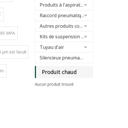
Produits à l'aspirateur
℃
Raccord pneumatique
Autres produits connexes
0,85 MPA
Kits de suspension pneumatique
Tuyau d'air
5 μm est facult
Silencieux pneumatique
atif)
um
Produit chaud
Aucun produit trouvé