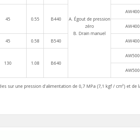
AW400
45
0.55
B440
A. Égout de pression
zéro
AW400
B. Drain manuel
45
0.58
B540
AW400
AW500
130
1.08
B640
AW500
s sur une pression d'alimentation de 0,7 MPa (7,1 kgf / cm²) et de l