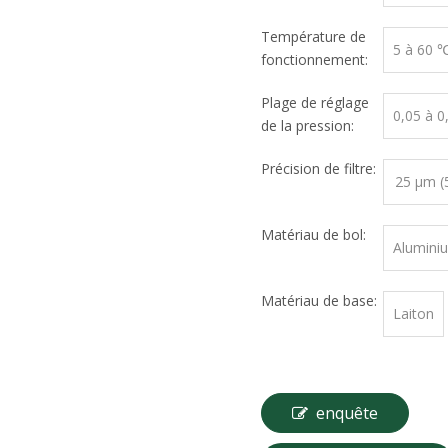
Température de
5 à 60 
fonctionnement:
Plage de réglage
0,05 à 
de la pression:
Précision de filtre:
25 μm (
Matériau de bol:
Alumini
Matériau de base:
Laiton
enquête