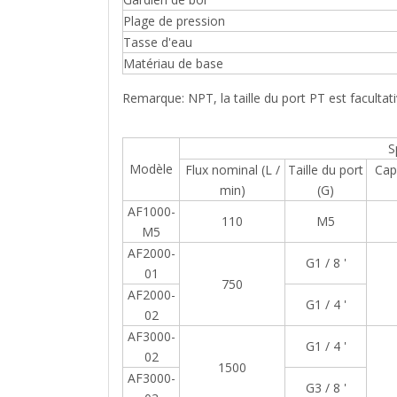
Plage de pression
Tasse d'eau
Matériau de base
Remarque: NPT, la taille du port PT est facultati
Spécifica
Modèle
Flux nominal (L /
Taille du port
Cap
min)
(G)
AF1000-
110
M5
M5
AF2000-
G1 / 8 '
01
750
AF2000-
G1 / 4 '
02
AF3000-
G1 / 4 '
02
1500
AF3000-
G3 / 8 '