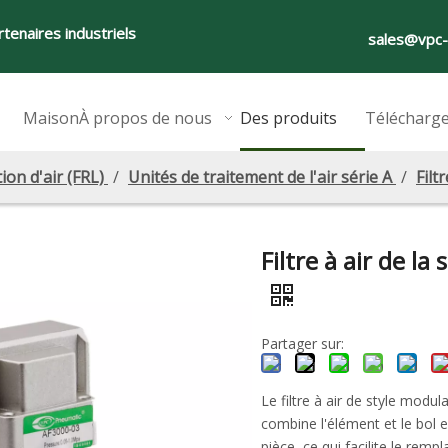
tenaires industriels
sales@vpc
Maison
À propos de nous
Des produits
Télécharg
ion d'air (FRL)
/
Unités de traitement de l'air série A
/
Filt
Filtre à air de la 
Partager sur:
Le filtre à air de style modu
combine l'élément et le bol 
pièce, ce qui facilite le rem