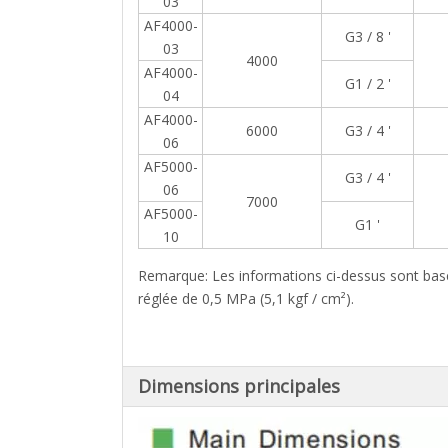
03
AF4000-
G3 / 8 '
03
4000
AF4000-
G1 / 2 '
04
AF4000-
6000
G3 / 4 '
06
AF5000-
G3 / 4 '
06
7000
AF5000-
G1 '
10
Remarque: Les informations ci-dessus sont basée
réglée de 0,5 MPa (5,1 kgf / cm²).
Dimensions principales