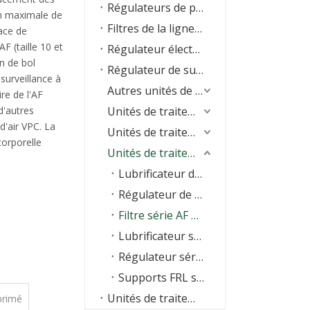
Régulateurs de précision
on maximale de
Filtres de la ligne principale
pace de
F (taille 10 et
Régulateur électro-pneumatique
n de bol
Régulateur de surpression
surveillance à
Autres unités de traitement de l'air
re de l'AF
d'autres
Unités de traitement de l'air série V
'air VPC. La
Unités de traitement de l'air de la série O
corporelle
Unités de traitement de l'air série A
Lubrificateur de régulateur de filtre série AC
Régulateur de filtre série AW
Filtre série AF &nbsp;
Lubrificateur série AL
Régulateur série AR
Supports FRL série A
Unités de traitement de l'air série A/B
primé