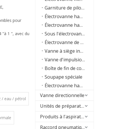
E,
Garniture de pilote à pilotage
Électrovanne haute pression
onibles pour
Électrovanne haute température
Sous l'électrovanne de l'eau
4 "à 1 ", avec du
Électrovanne de machine RO
Vanne à siège incliné
Vanne d'impulsion de dépoussiéreur
Boîte de fin de course
Soupape spéciale
Électrovanne haute fréquence
Vanne directionnelle
z / eau / pétrol
Unités de préparation d'air (FRL)
e
Produits à l'aspirateur
ormale
Raccord pneumatique