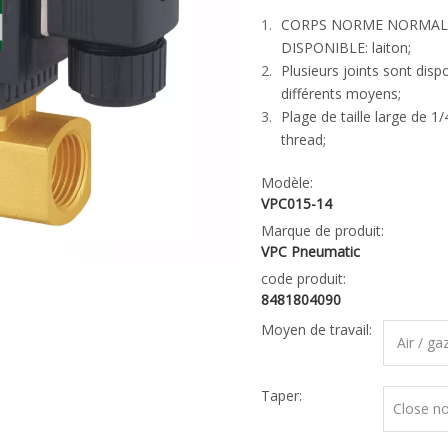
CORPS NORME NORMAL
DISPONIBLE: laiton;
Plusieurs joints sont disp
différents moyens;
Plage de taille large de 1/
thread;
Modèle:
VPC015-14
Marque de produit:
VPC Pneumatic
code produit:
8481804090
Moyen de travail:
Air / ga
Taper:
Close n