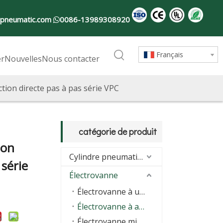
-pneumatic.com
0086-13989308920

Français
er
Nouvelles
Nous contacter
ion directe pas à pas série VPC
catégorie de produit
ion
Cylindre pneumatique
 série
Électrovanne
Électrovanne à usage général
Électrovanne à action directe
Électrovanne miniature