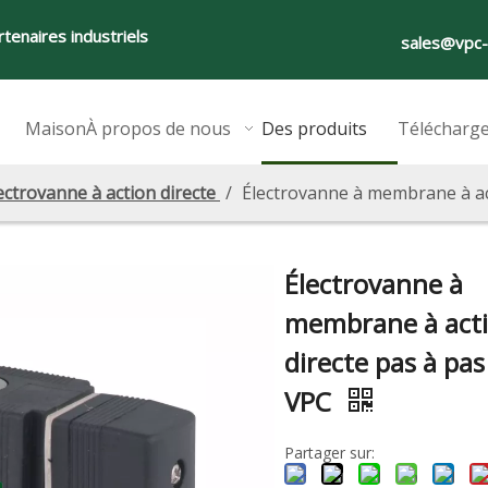
tenaires industriels
sales@vpc
Maison
À propos de nous
Des produits
Télécharg
ectrovanne à action directe
/
Électrovanne à membrane à act
Électrovanne à
membrane à act
directe pas à pas
VPC
Partager sur: