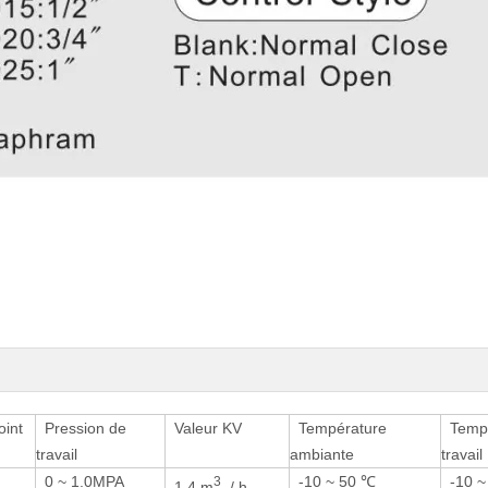
joint
Pression de
Valeur KV
Température
Tempé
travail
ambiante
travail
0 ~ 1.0MPA
-10 ~ 50 ℃
-10 ~
3
1,4 m
/ h