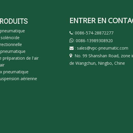
ENTRER EN CONTA
PRODUITS
 pneumatique
: 0086-574-28872277

 solénoïde
: 0086-13989308920

rectionnelle
:
sales@vpc-pneumatic.com

 pneumatique
No. 99 Shanshan Road, zone in

:
 préparation de l'air
de Wangchun, Ningbo, Chine
air
ux pneumatique
suspension aérienne