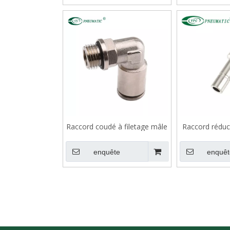
Raccord coudé à filetage mâle
Raccord réduc
en laiton VMPL-G avec joint
en lait
torique
enquête
enquêt