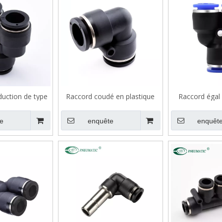
duction de type
Raccord coudé en plastique
Raccord égal 
stique VPW
VPV
plastiq
e
enquête
enquêt