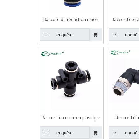
Raccord de réduction union
Raccord de r
droit en plastique VPG
de type Y en
enquête
enquêt
Raccord en croix en plastique
Raccord d'a
VPZA
filetage
enquête
enquêt