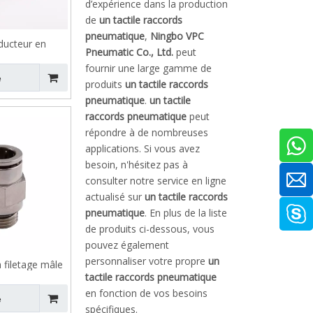
d’expérience dans la production
de
un tactile raccords
pneumatique
,
Ningbo VPC
ducteur en
Pneumatic Co., Ltd.
peut
PKG 5 voies
fournir une large gamme de
e
produits
un tactile raccords
pneumatique
.
un tactile
raccords pneumatique
peut
répondre à de nombreuses
applications. Si vous avez
besoin, n'hésitez pas à
consulter notre service en ligne
actualisé sur
un tactile raccords
pneumatique
. En plus de la liste
de produits ci-dessous, vous
pouvez également
personnaliser votre propre
un
 filetage mâle
tactile raccords pneumatique
on VMPC
en fonction de vos besoins
e
spécifiques.