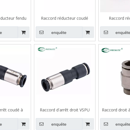
éducteur fendu
Raccord réducteur coudé
Raccord ré
fichable VPYJ
enfichable VPLJ
plastique V
e
enquête
enquêt
rrêt coudé à
Raccord d'arrêt droit VSPU
Raccord droit à
 mâle VSPL
en lait
e
enquête
enquêt