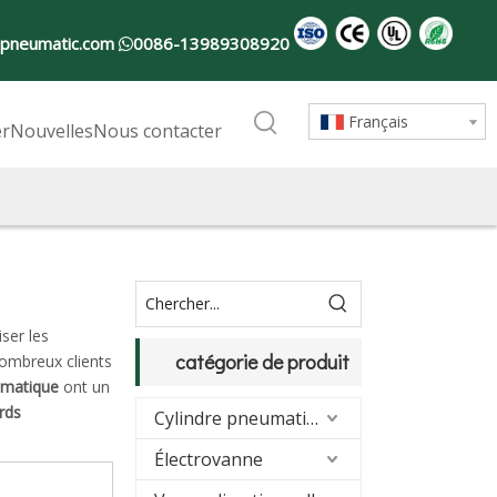
-pneumatic.com
0086-13989308920

Français
er
Nouvelles
Nous contacter
ser les
catégorie de produit
ombreux clients
umatique
ont un
ords
Cylindre pneumatique
Électrovanne