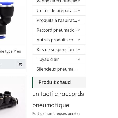
Vanne directionnelle
Unités de préparation d'air (FRL)
Produits à l'aspirateur
Raccord pneumatique
Autres produits connexes
Kits de suspension pneumatique
de type Y en
ue VPY
Tuyau d'air
e
Silencieux pneumatique
Produit chaud
un tactile raccords
pneumatique
Fort de nombreuses années