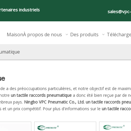
tenaires industriels
sales@vpc
Maison
À propos de nous
Des produits
Télécharg
eumatique
ue
nde a des préoccupations particulières, et notre objectif est de maximi
 notre
un tactile raccords pneumatique
a donc été bien reçue par de n
ombreux pays.
Ningbo VPC Pneumatic Co., Ltd.
un tactile raccords pne
 et un prix compétitif. Pour plus d'informations sur le
un tactile racc