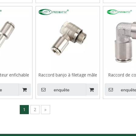
teur enfichable
Raccord banjo à filetage mâle
Raccord de co
on VMPGJ
en laiton VMPH-G avec joint
VM
torique
e
enquête
enquêt
1
2
»